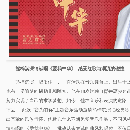
熊梓淇深情献唱《爱我中华》 感受红歌与潮流的碰撞
熊梓淇演、唱俱佳，并一直活跃在音乐舞台上。出生于1
也有一份追梦的韧劲儿和踏实。他在18岁时独自背井离乡奔
努力实现了自己的求学梦想。如今，他在音乐和表演的道路上
下去”。此次 “音为有你”主题音乐活动邀请熊梓淇演唱经典
出真挚的民族情怀。他近几年来不断累积音乐作品，不同风格
情献唱的《爱我中华》，挑战从未尝试的曲风和唱腔，不仅