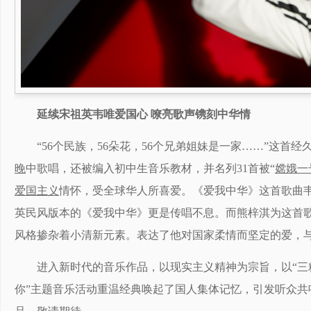
延续宋祖英韦唯爱国心 嘹亮歌声镌刻中华情
“56个民族，56朵花，56个兄弟姐妹是一家……”这首
晚
中歌唱，还被编入初中生音乐教材，并名列31首被“
嫦娥一
爱国主义
情怀，受全球华人所喜爱。《爱我中华》这首歌曲
英民风版本的《爱我中华》更是传唱不息。而熊梓淇为这首
风格掺杂着小清新元素。表达了他对国家柔情而坚定的爱，
进入新时代的音乐作品，以现实主义精神为宗旨，以“三
你”主题音乐活动重温经典唤起了国人集体记忆，引发听众共