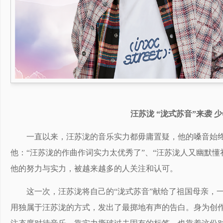
汪苏泷 “泷式苏音”来袭 
一直以来，汪苏泷的音乐实力都毋庸置疑，他的嗓音始
他：“汪苏泷的作曲作词实力太优秀了”、“汪苏泷人又幽默
他的努力与实力，被越来越多的人关注和认可。
这一次，汪苏泷将自己的“泷式苏音”献给了祖国母亲，
用独属于汪苏泷的方式，发出了最掷地有声的告白。身为创