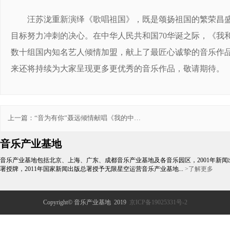
汪苏泷重新演绎《歌唱祖国》，既是颂扬祖国的繁荣昌
目标努力冲刺的决心。在中华人民共和国70华诞之际，《我和
数十组国内知名艺人倾情加盟，献上了最匠心诚挚的音乐作
来还将持续为大家呈现更多更优秀的音乐作品，敬请期待。
上一篇：
“音为有你”聂远倾情献唱《我的中国
心》 赤子真情献礼祖国
音乐产业基地
音乐产业基地包括北京、上海、广东、成都音乐产业基地及各音乐园区，2001年新闻
署授牌，2011年国家新闻出版总署授予无限星空运营音乐产业基地...
>了解更多
Copyright© 音乐产业基地 2019
京ICP备19025331号-2