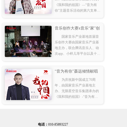
《我和我的祖国》—“音为有
你”主题音乐活动的第六支单曲
《歌唱祖国》于今日全网上线
发行。
音乐创作大赛x音乐“家”创
作营主题论坛
国家音乐产业基地首届音
乐创作大赛由国家音乐产业基
地主办，联合腾讯音乐人、动
次app、小样儿等平台以及十余
所大学共同发起的，在第七届
中国国际音乐产业大会前期启
动的一次涵盖了音乐创作大
“音为有你”聂远倾情献唱
赛、音乐大师班以及创
《我的中国心》 赤子真情
为庆祝新中国成立70周
献礼祖国
年，由国家音乐产业基地主
办、无限星空音乐集团承办的
《我和我的祖国》-“音为有
你”主题音乐活动正火热进行
中。
电话：
010-85893227