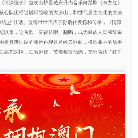
《情深谊长》首次出炉是臧东升为音乐舞蹈剧《东方红》
核心队伍经过巍峨险峻的大凉山，和世代居住在此的大凉
海结盟”佳话。值得世世代代子孙后代发扬和传承，《情深
纪以来，这首歌一直被传唱、翻唱，成为彝族人民和红军
用极具辨识度的嗓音再现这首经典歌曲，将歌曲中的故事
曲高亢深情，跌宕起伏，节奏极富动感，充分表达了红军