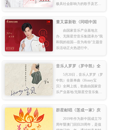
极具社会影响力的歌手及艺
人，共同致敬经典。活动首发
歌曲《不忘初心》，一经发布
收获诸多好评。而后，
董又霖新歌《同唱中国
梦》全力上线
由国家音乐产业基地主
办、无限星空音乐集团承办“我
和我的祖国—音为有你”主题音
乐活动正火热进行中。
音乐人罗罗（罗中凯）全
新单曲《Honey宝贝》，
5月20日，音乐人罗罗（罗
520甜蜜上线
中凯）全新单曲《Honey宝
贝》全网上线，歌曲由国家音
乐产业基地/无限星空音乐集团
联合出品/独家发行。据悉，罗
罗为了新歌，解锁了很多 新体
验 ，不断探索和尝试演绎新的
群星献唱《莲成一家》庆
音乐风格
祝澳门回归20周年
2019年作为新中国成立70
周年暨澳门回归20周年，是值