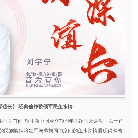
深谊长》 经典佳作歌颂军民鱼水情
-音为有你”献礼新中国成立70周年主题音乐活动，以一首
的民族旋律将红军与彝族同胞之间的鱼水深情展现得淋漓