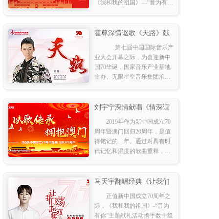
《我和我的祖国》—“音为有
你”主题音乐活动正如火如荼进
行中。
霍尊深情讴歌《天路》献
礼祖国
第七届中国国际音乐产
业大会开幕之际，为喜迎新中
国70华诞，国家音乐产业基地
主办、无限星空音乐集团承办
的“我和我的祖国-音为有你”主
题音乐活动，其中知名唱作人
国风美少年，霍尊倾情献唱经
刘宇宁深情献唱《情深谊
典金曲《天路》，他用充满亲
长》 庆祝澳门回归20周年
2019年作为新中国成立70
主题音乐活动拉开帷幕
和力的歌声唱出了灵魂和精
周年暨澳门回归20周年，是值
髓，闭上眼睛随着歌声，仿佛
得铭记的一年。通过对具有时
真的看见了一条巨龙盘旋在青
代记忆和温度的歌曲重释，对
藏高原，看见了藏家儿女最初
这个时代进行回忆和记录，用
的等待和最后幸福的笑容，全
音乐传播时代主旋律，引领大
新演绎别样高原风情，传递民
众的情感共鸣，为此，国家音
马天宇翻唱经典《让我们
族温情。
乐产业基地展开
荡起双桨》 温柔之声唱响
正值新中国成立70周年之
赤子童真
际，《我和我的祖国》-“音为
有你”主题献礼活动携手数十组