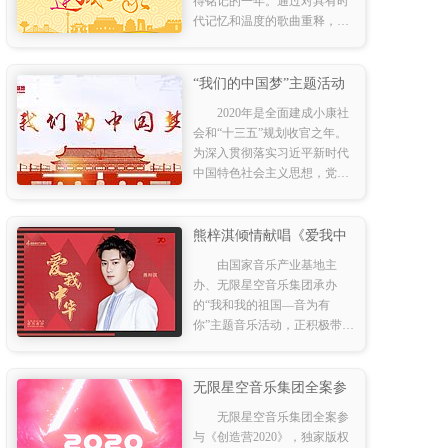
得铭记的一年。通过对具有时
代记忆和温度的歌曲重释，对
这个时代进行回忆和记录，用
音乐传播时代主旋律，引领大
众的情感共鸣。 国家音乐产业
“我们的中国梦”主题活动
基地和澳门
燃情开启 “音为有你”群星
2020年是全面建成小康社
献唱火热继续
会和“十三五”规划收官之年。
为深入贯彻落实习近平新时代
中国特色社会主义思想，党的
十九大和十九届二中、三中、
四中全会精神，弘扬主流价值
观，在春节期间丰富
熊梓淇倾情献唱《爱我中
华》 红歌通透嘹亮歌颂祖
由国家音乐产业基地主
国
办、无限星空音乐集团承办
的“我和我的祖国—音为有
你”主题音乐活动，正积极带来
更多优秀的音乐作品，为人民
群众丰富精神生活不断努力。
熊梓淇最新单曲《爱我中
无限星空音乐集团全案参
华》，于今日在网易云、咪咕
与《创造营2020》
无限星空音乐集团全案参
音乐上线。
与《创造营2020》，独家版权