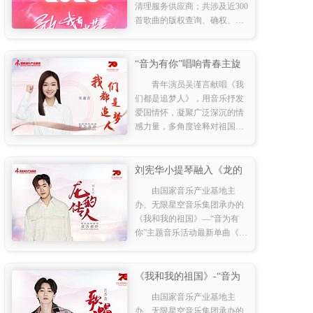
清理服务供应商；共涉及近300
首歌曲的版权查询、确权、议
价以及达成185首歌曲正式使用
业务。《创造营2020》是腾讯
视频推出的能量女团成长综
“音为有你”唱响青春主旋
艺，共1
律 吴谨言深情讴歌壮丽新
青年演员吴谨言献唱《我
时代
们都是追梦人》，用音乐抒发
爱国情怀，凝聚广泛深沉的情
感力量，多角度诠释对祖国的
深深祝福、表达新一代青年，
在传承和发扬中华民族优秀文
艺作品上继续奋力前行。
刘宪华小提琴融入《龙的
传人》 硬核红歌熔铸赤子
由国家音乐产业基地主
心
办、无限星空音乐集团承办的
《我和我的祖国》—“音为有
你”主题音乐活动最新单曲《龙
的传人》，今日将在网易云音
乐首发上线。
《我和我的祖国》-“音为
有你” 汪苏泷《歌唱祖
由国家音乐产业基地主
国》全网震撼上线
办、无限星空音乐集团承办的