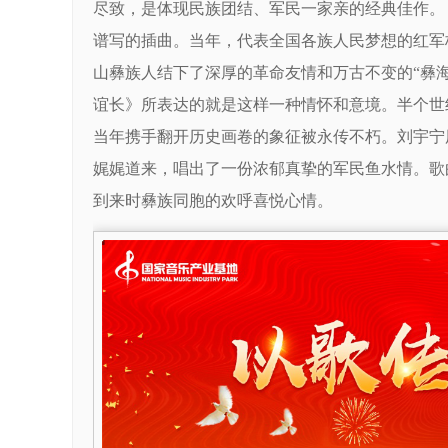
尽致，是体现民族团结、军民一家亲的经典佳作。
谱写的插曲。当年，代表全国各族人民梦想的红军
山彝族人结下了深厚的革命友情和万古不变的“彝
谊长》所表达的就是这样一种情怀和意境。半个世
当年携手翻开历史画卷的象征被永传不朽。刘宇宁
娓娓道来，唱出了一份浓郁真挚的军民鱼水情。歌
到来时彝族同胞的欢呼喜悦心情。