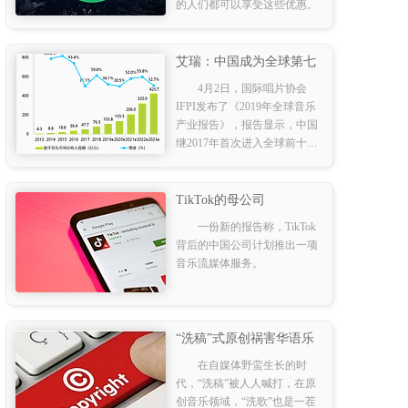
的人们都可以享受这些优惠。
艾瑞：中国成为全球第七
大音乐市场，数字音乐正
4月2日，国际唱片协会
版化带来商业复兴
IFPI发布了《2019年全球音乐
产业报告》，报告显示，中国
继2017年首次进入全球前十大
音乐市场后，2018年排名攀升
至第七位，实现了短期之内的
快速增长。
TikTok的母公司
ByteDance(字节跳动)计划
一份新的报告称，TikTok
推出音乐流媒体服务
背后的中国公司计划推出一项
音乐流媒体服务。
“洗稿”式原创祸害华语乐
坛
在自媒体野蛮生长的时
代，“洗稿”被人人喊打，在原
创音乐领域，“洗歌”也是一茬