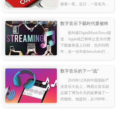
接着一茬。近日，一首名为
《孤芳自赏》的抖音神曲被指
抄袭，其创作者先是否认，后
数字音乐下载时代要被终
结了？
据外媒DigitalMusicNews报
道，Apple或已将终止音乐付费
下载服务提上日程，也许到明
年，这一当年由SteveJobs打造
的模式将永远成为历史。
数字音乐的下一“战”
2018年12月的中国国际产
业音乐大会上，网易云音乐副
总裁丁博为今天的故事做了一
些铺垫。他提到，从1999年九
天音乐网等第一批音乐网站开
始，到今天中国数字音乐已经
走过了20年。20年来，数字音
乐行业经历野蛮生长，用户体
验获得提升，音乐版权得到重
视。就在今天，传出消息——