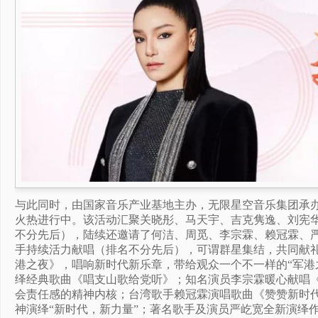
与此同时，由国家音乐产业基地主办，无限星空音乐集团承办
火热进行中。该活动汇聚关晓彤、马天宇、吉克隽逸、刘宪
不分先后），陆续还邀请了何洁、周觅、李宗霖、赖冠霖、严
手持续活力献唱（排名不分先后），可谓群星集结，共同献
港之夜》，唱响新时代新乐章，带给观众一个不一样的“军港之夜”
绎经典歌曲《唱支山歌给党听》；知名演员李宗霖暖心献唱
会责任感的精神内核；台湾歌手赖冠霖演唱歌曲《赞赞新时
神演绎“新时代，新力量”；著名歌手及演员严屹宽全新演绎