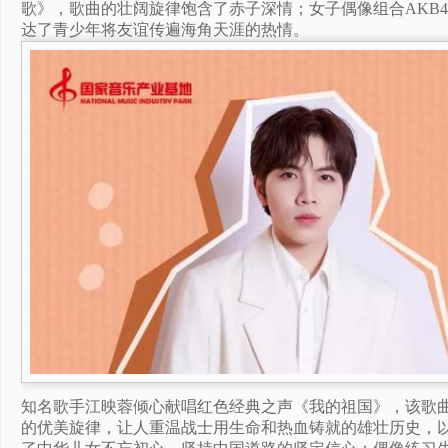
歌》，歌曲的壮阔旋律饱含了赤子深情；女子偶像组合AKB
达了青少年将友谊传遍海角天涯的热情。
知名歌手江映蓉倾心献唱红色经典之声《我的祖国》，该歌曲
的优美旋律，让人重温战士用生命和热血铸就的雄壮历史，