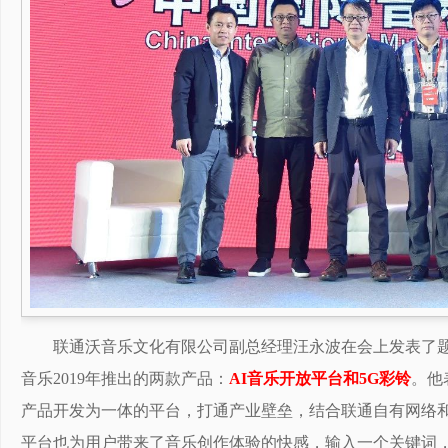
联通沃音乐文化有限公司副总经理汪永波在会上发表了题
音乐2019年推出的两款产品：
AI音乐开放平台和5G彩铃
。他
产品开发为一体的平台，打通产业壁垒，结合联通自有网络和
平台也为用户带来了音乐创作体验的快感，输入一个关键词